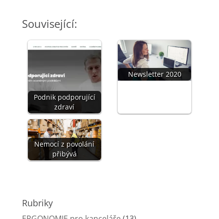
Související:
Newsletter 2020
Podnik podporující
zdraví
Nemocí z povolání
přibývá
Rubriky
ERGONOMIE pro kanceláře
(13)