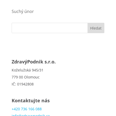
Suchý únor
ZdravýPodnik s.r.o.
Koželužská 945/31
779 00 Olomouc
IČ: 01942808
Kontaktujte nás
+420 736 166 088
info@zdravypodnik.cz